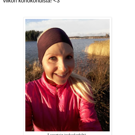
viikon kohokohdista! <3
Lauantain juoksulenkiltä