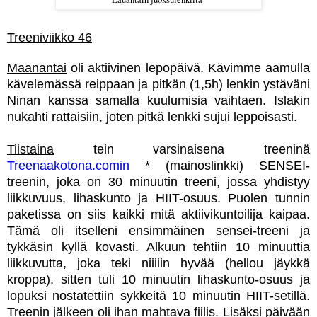
Treeniviikko 46
Maanantai
oli aktiivinen lepopäivä. Kävimme aamulla
kävelemässä reippaan ja pitkän (1,5h) lenkin ystäväni
Ninan kanssa samalla kuulumisia vaihtaen. Islakin
nukahti rattaisiin, joten pitkä lenkki sujui leppoisasti.
Tiistaina
tein varsinaisena treeninä
Treenaakotona.comin
* (mainoslinkki) SENSEI-
treenin, joka on 30 minuutin treeni, jossa yhdistyy
liikkuvuus, lihaskunto ja HIIT-osuus. Puolen tunnin
paketissa on siis kaikki mitä aktiivikuntoilija kaipaa.
Tämä oli itselleni ensimmäinen sensei-treeni ja
tykkäsin kyllä kovasti. Alkuun tehtiin 10 minuuttia
liikkuvutta, joka teki niiiiin hyvää (hellou jäykkä
kroppa), sitten tuli 10 minuutin lihaskunto-osuus ja
lopuksi nostatettiin sykkeitä 10 minuutin HIIT-setillä.
Treenin jälkeen oli ihan mahtava fiilis. Lisäksi päivään