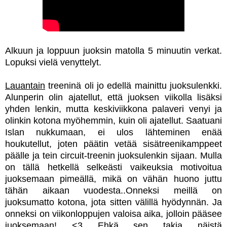
Alkuun ja loppuun juoksin matolla 5 minuutin verkat.
Lopuksi vielä venyttelyt.
Lauantain
treeninä oli jo edellä mainittu juoksulenkki.
Alunperin olin ajatellut, että juoksen viikolla lisäksi
yhden lenkin, mutta keskiviikkona palaveri venyi ja
olinkin kotona myöhemmin, kuin oli ajatellut. Saatuani
Islan nukkumaan, ei ulos lähteminen enää
houkutellut, joten päätin vetää sisätreenikamppeet
päälle ja tein circuit-treenin juoksulenkin sijaan. Mulla
on tällä hetkellä selkeästi vaikeuksia motivoitua
juoksemaan pimeällä, mikä on vähän huono juttu
tähän aikaan vuodesta..Onneksi meillä on
juoksumatto kotona, jota sitten välillä hyödynnän. Ja
onneksi on viikonloppujen valoisa aika, jolloin pääsee
juoksemaan! <3 Ehkä sen takia näistä