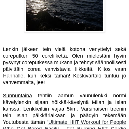
Lenkin jälkeen tein vielä kotona venyttelyt sekä
coreputken 50 coreliikettä. Olen mielestäni hyvin
pysynyt coreputkessa mukana ja tehnyt säännöllisesti
päivittäin corea vahvistavia liikkeitä. Kiitos vaan
Hannalle,
kun keksi tämän! Keskivartalo tuntuu jo
vahvemmalta, jee!
Sunnuntaina
tehtiin aamun vaunulenkki normi
kävelylenkin sijaan hölkkä-kävelynä Milan ja Islan
kanssa. Lenkkeiltiin vajaa 5km. Varsinaisen treenin
tein Islan päikkäriaikaan ja päädyin tekemään
Youtubesta tämän "
Ultimate HIIT Workout for People
Who Get Bored Easily - Fat Burning HIIT Cardio