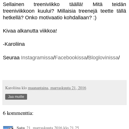
Sellainen treeniviikko täällä! Mit
ä teidän
treeniviikkoon kuului? Millaisia treenejä teette tällä
hetkellä? Onko motivaatio kohdallaan? :)
Kivaa alkanutta viikkoa!
-Karoliina
Seuraa
Instagramissa
/
Facebookissa
/
Bloglovinissa
/
Karoliina
klo
maanantaina, marraskuuta 21, 2016
Jaa muille
6 kommenttia:
Satu
21. marraskuuta 2016 klo 21.25