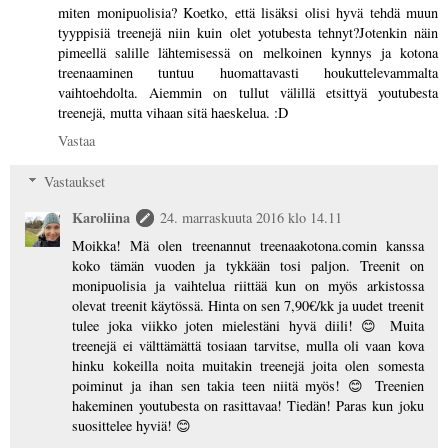
miten monipuolisia? Koetko, että lisäksi olisi hyvä tehdä muun
tyyppisiä treenejä niin kuin olet yotubesta tehnyt?Jotenkin näin
pimeellä salille lähtemisessä on melkoinen kynnys ja kotona
treenaaminen tuntuu huomattavasti houkuttelevammalta
vaihtoehdolta. Aiemmin on tullut välillä etsittyä youtubesta
treenejä, mutta vihaan sitä haeskelua. :D
Vastaa
Vastaukset
Karoliina
24. marraskuuta 2016 klo 14.11
Moikka! Mä olen treenannut treenaakotona.comin kanssa
koko tämän vuoden ja tykkään tosi paljon. Treenit on
monipuolisia ja vaihtelua riittää kun on myös arkistossa
olevat treenit käytössä. Hinta on sen 7,90€/kk ja uudet treenit
tulee joka viikko joten mielestäni hyvä diili! 😊 Muita
treenejä ei välttämättä tosiaan tarvitse, mulla oli vaan kova
hinku kokeilla noita muitakin treenejä joita olen somesta
poiminut ja ihan sen takia teen niitä myös! 😊 Treenien
hakeminen youtubesta on rasittavaa! Tiedän! Paras kun joku
suosittelee hyviä! 😊