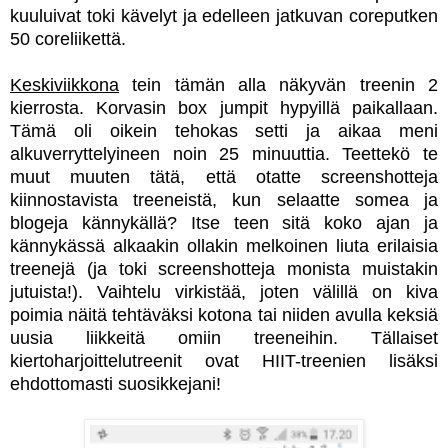
kuuluivat toki kävelyt ja edelleen jatkuvan coreputken
50 coreliikettä.
Keskiviikkona
tein tämän alla näkyvän treenin 2
kierrosta. Korvasin box jumpit hypyillä paikallaan.
Tämä oli oikein tehokas setti ja aikaa meni
alkuverryttelyineen noin 25 minuuttia.
Teettekö te
muut muuten tätä, että otatte screenshotteja
kiinnostavista treeneistä, kun selaatte somea ja
blogeja kännykällä? Itse teen sitä koko ajan ja
kännykässä alkaakin ollakin melkoinen liuta erilaisia
treenejä (ja toki screenshotteja monista muistakin
jutuista!). Vaihtelu virkistää, joten välillä on kiva
poimia näitä tehtäväksi kotona tai niiden avulla keksiä
uusia liikkeitä omiin treeneihin. Tällaiset
kiertoharjoittelutreenit ovat HIIT-treenien lisäksi
ehdottomasti suosikkejani!