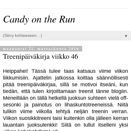
Candy on the Run
▼
maanantai 21. marraskuuta 2016
Treenipäiväkirja viikko 46
Heippahei! Tässä tulee taas katsaus viime viikon
liikkumisiin. Ajattelin jatkossa koittaa säännöllisesti
pitää treenipäiväkirjaa, sillä se motivoi itseäni, kun
tiedän, että tulen kirjoittamaan treenit tänne blogiin.
Meneillään on tällä hetkellä juoksun suhteen vielä off-
sesonki ja painotus on lihaskuntotreeneissä. Niitä
tulikin viime viikolla tehtyä neljän treenin verran.
Viikon suosikkitreeni taisi kuitenkin olla jälleen kerran
lauantain juoksulenkki! Siitä on tullut itselleni yksi