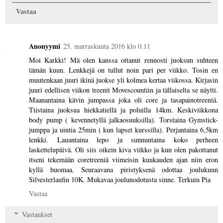
Vastaa
Anonyymi
25. marraskuuta 2016 klo 0.11
Moi Karkki! Mä olen kanssa ottanut rennosti juoksun suhteen
tämän kuun. Lenkkejä on tullut noin pari per viikko. Tosin en
muutenkaan juuri ikinä juokse yli kolmea kertaa viikossa. Kirjasin
juuri edellisen viikon treenit Movescountiin ja tällaiselta se näytti.
Maanantaina kävin jumpassa joka oli core ja tasapainotreeniä.
Tiistaina juoksua hiekkatiellä ja poluilla 14km. Keskiviikkona
body pump ( kevennetyllä jalkaosuuksilla). Torstaina Gymstick-
jumppa ja uintia 25min ( kun lapset kurssilla). Perjantaina 6,5km
lenkki. Lauantaina lepo ja sunnuntaina koko perheen
laskettelupäivä. Oli siis oikein kiva viikko ja kun olen pakottanut
itseni tekemään coretreeniä viimeisin kuukauden ajan niin eron
kyllä huomaa. Seuraavana piristyksenä odottaa joulukuun
Silvesterlaufin 10K. Mukavaa joulunodotusta sinne. Terkuin Pia
Vastaa
Vastaukset