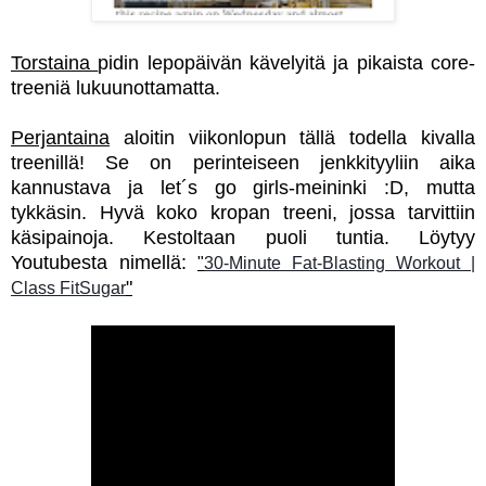
Torstaina
pidin lepopäivän kävelyitä ja pikaista core-
treeniä lukuunottamatta.
Perjantaina
aloitin viikonlopun tällä todella kivalla
treenillä! Se on perinteiseen jenkkityyliin aika
kannustava ja let´s go girls-meininki :D, mutta
tykkäsin. Hyvä koko kropan treeni, jossa tarvittiin
käsipainoja. Kestoltaan puoli tuntia. Löytyy
Youtubesta nimellä:
"
30-Minute Fat-Blasting Workout |
"
Class FitSugar