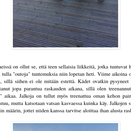
issä on ollut se, että teen sellaisia liikkeitä, jotka tuntuvat
a tulla "outoja" tuntemuksia niin lopetan heti. Viime aikoina 
, sillä siihen ei ole mitään estettä. Kädet ovatkin pysynee
ttanut jopa parantua raskauden aikana, sillä olen treenann
" aikaa. Jalkoja on tullut myös treenattua oman kehon painoi
istuu, mutta katsotaan vatsan kasvaessa kuinka käy. Jalkojen s
ain määrin, jottei niiden kanssa tarvitse aloittaa ihan alusta r