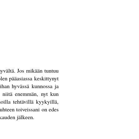
 hyvältä. Jos mikään tuntuu
olen pääasiassa keskittynyt
t ihan hyvässä kunnossa ja
ut niitä enemmän, nyt kun
lla tehtävillä kyykyillä,
uhteen toiveissani on edes
askauden jälkeen.