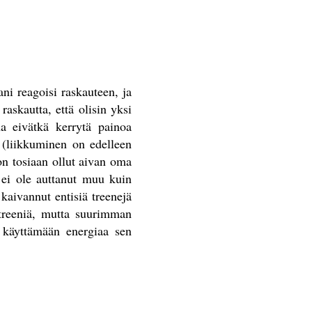
ni reagoisi raskauteen, ja
raskautta, että olisin yksi
na eivätkä kerrytä painoa
 (liikkuminen on edelleen
on tosiaan ollut aivan oma
 ei ole auttanut muu kuin
kaivannut entisiä treenejä
streeniä, mutta suurimman
 käyttämään energiaa sen