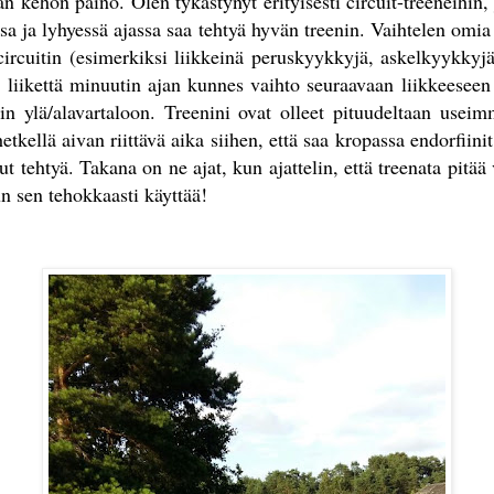
 kehon paino. Olen tykästynyt erityisesti circuit-treeneihin,
ssa ja lyhyessä ajassa saa tehtyä hyvän treenin. Vaihtelen omia
circuitin (esimerkiksi liikkeinä peruskyykkyjä, askelkyykkyjä
n liikettä minuutin ajan kunnes vaihto seuraavaan liikkeesee
ain ylä/alavartaloon. Treenini ovat olleet pituudeltaan use
 hetkellä aivan riittävä aika siihen, että saa kropassa endorfii
lut tehtyä. Takana on ne ajat, kun ajattelin, että treenata pitää 
un sen tehokkaasti käyttää!