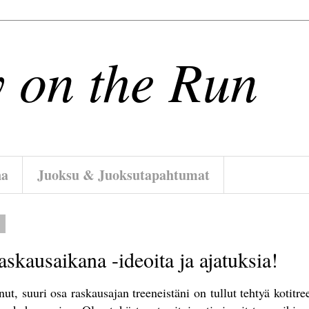
 on the Run
na
Juoksu & Juoksutapahtumat
5
skausaikana -ideoita ja ajatuksia!
t, suuri osa raskausajan treeneistäni on tullut tehtyä kotitre