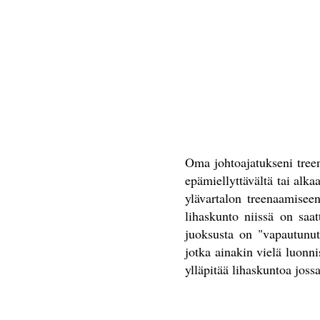
Oma johtoajatukseni treene
epämiellyttävältä tai alka
ylävartalon treenaamiseen
lihaskunto niissä on saa
juoksusta on "vapautunut
jotka ainakin vielä luonn
ylläpitää lihaskuntoa joss