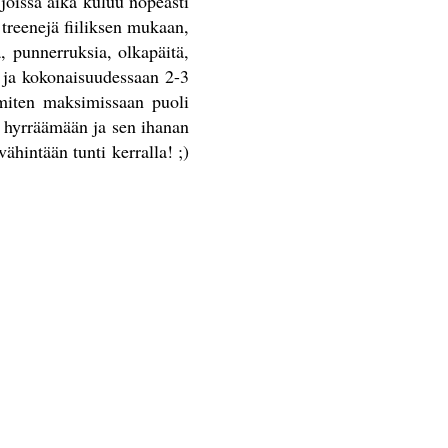
 joissa aika kuluu nopeasti
 treenejä fiiliksen mukaan,
, punnerruksia, olkapäitä,
n ja kokonaisuudessaan 2-3
immiten maksimissaan puoli
nit hyrräämään ja sen ihanan
vähintään tunti kerralla! ;)