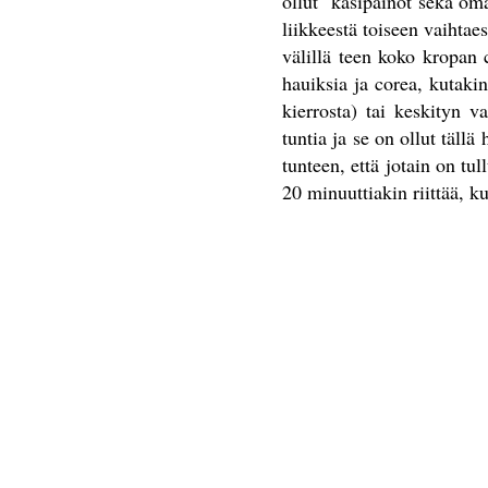
ollut käsipainot sekä oman
liikkeestä toiseen vaihtae
välillä teen koko kropan 
hauiksia ja corea, kutaki
kierrosta) tai keskityn v
tuntia ja se on ollut tällä
tunteen, että jotain on tul
20 minuuttiakin riittää, k