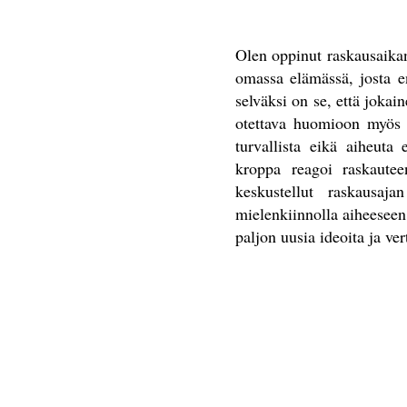
Olen oppinut raskausaikana
omassa elämässä, josta en
selväksi on se, että jokai
otettava huomioon myös r
turvallista eikä aiheuta 
kroppa reagoi raskauteen
keskustellut raskausaj
mielenkiinnolla aiheeseen l
paljon uusia ideoita ja ver