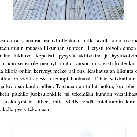
rtaa raskaana en tiennyt ollenkaan millä tavalla oma kroppa
 eteen muun muassa liikunnan suhteen. Tietysti toivoin ennen 
anakin liikkuvat kepeästi, pysyvät aktiivisina ja hyvinvoivi
an näin se ei ole mennyt, mutta varsin mukavasti kuitenkin
ka kiloja onkin kertynyt melko paljon). Raskausajan liikunta 
kkailua on vielä edessä useampi kuukausi. Tähän seikkailuun
ja kroppaa kuulostellen. Toisinaan on tullut hetkiä, kun olen 
ikein pitkälle juoksulenkille tai tekemään kunnon vatsaliha
yt keskittymään siihen, mitä VOIN tehdä, mielummin kuin
hetkellä pysty tekemään.