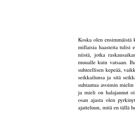
Koska olen ensimmäistä ke
millaisia haasteita tulisi
niistä, jotka raskausaik
muualle kuin vatsaan. Ih
suhteellisen kepeää, vaik
seikkailunsa ja sitä sei
suhtautua avoimin mielin 
ja mieli on halajannut o
osan ajasta olen pyrkin
ajatteluun, mitä en tällä 