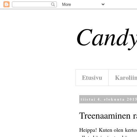
Candy
Etusivu
Karolii
tiistai 4. elokuuta 201
Treenaaminen ra
Heippa! Kuten olen kertonu