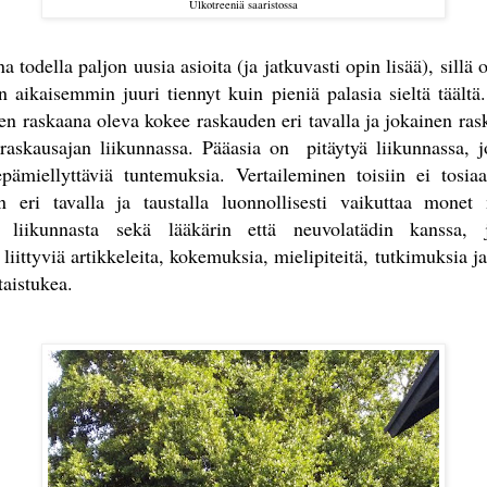
Ulkotreeniä saaristossa
 todella paljon uusia asioita (ja jatkuvasti opin lisää), sill
 aikaisemmin juuri tiennyt kuin pieniä palasia sieltä täältä.
nen raskaana oleva kokee raskauden eri tavalla ja jokainen ra
askausajan liikunnassa. Pääasia on pitäytyä liikunnassa, jo
epämiellyttäviä tuntemuksia. Vertaileminen toisiin ei tosia
 eri tavalla ja taustalla luonnollisesti vaikuttaa monet
an liikunnasta sekä lääkärin että neuvolatädin kanssa, 
iittyviä artikkeleita, kokemuksia, mielipiteitä, tutkimuksia ja 
taistukea.