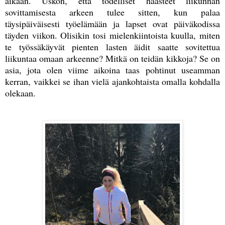
aikaan. Uskon, että todelliset haasteet liikunnan
sovittamisesta arkeen tulee sitten, kun palaa
täysipäiväisesti työelämään ja lapset ovat päiväkodissa
täyden viikon. Olisikin tosi mielenkiintoista kuulla, miten
te työssäkäyvät pienten lasten äidit saatte sovitettua
liikuntaa omaan arkeenne? Mitkä on teidän kikkoja? Se on
asia, jota olen viime aikoina taas pohtinut useamman
kerran, vaikkei se ihan vielä ajankohtaista omalla kohdalla
olekaan.