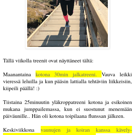
Tällä viikolla treenit ovat näyttäneet tältä:
Maanantaina
kotona 30min jalkatreeni.
Vauva leikki
vieressä leluilla ja kun pääsin lattialla tehtäviin liikkeisiin,
kiipeili päällä! :)
Tiistaina 25minuutin yläkroppatreeni kotona ja esikoinen
mukana jumppailemassa, kun ei suostunut menemään
päiväunille.. Hän oli kotona toipilaana flunssan jälkeen.
Keskiviikkona
vaunujen ja koiran kanssa kävely-