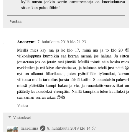
kyllä musta jonkin sortin aamutreenaaja on kuoriuduttava
sitten kun palaa töihin!
Vastaa
Anonyymi
7. huhtikuuta 2019 klo 21.23
Meillä mies käy ma ja ke klo 17, minä ma ja to klo 20 🙂
viikonloppuna kumpikin saa kerran mennä jos haluaa. Ja sitten
joustetaan jos on jotain tosi jännää. Meillä toimii näin koska mies
nyrkkeilee ja mä käyn akrobatiassa, ja halutaan tehdä just näitä 😊
nyt on alkanut fillarikausi, joten pyöräillään työmatkat, kerran
viikossa mulla tarkoitus juosta töistä kotiin. Sunnuntaisin palaveri
missä päätetään kumpi hakee ja vie, ja ruuanlaittovuoroviikot on
päätetty kuukaudeksi eteenpäin. Näillä kumpikin tulee kuulluksi ja
saa saman verran aikaa 😊👍
Vastaa
Vastaukset
Karoliina
8. huhtikuuta 2019 klo 14.57