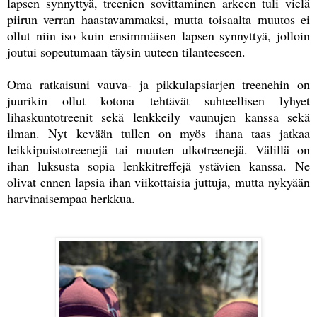
lapsen synnyttyä, treenien sovittaminen arkeen tuli vielä
piirun verran haastavammaksi, mutta toisaalta muutos ei
ollut niin iso kuin ensimmäisen lapsen synnyttyä, jolloin
joutui sopeutumaan täysin uuteen tilanteeseen.
Oma ratkaisuni vauva- ja pikkulapsiarjen treenehin on
juurikin ollut kotona tehtävät suhteellisen lyhyet
lihaskuntotreenit sekä lenkkeily vaunujen kanssa sekä
ilman. Nyt kevään tullen on myös ihana taas jatkaa
leikkipuistotreenejä tai muuten ulkotreenejä. Välillä on
ihan luksusta sopia lenkkitreffejä ystävien kanssa. Ne
olivat ennen lapsia ihan viikottaisia juttuja, mutta nykyään
harvinaisempaa herkkua.