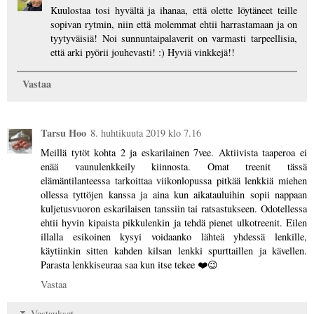
Kuulostaa tosi hyvältä ja ihanaa, että olette löytäneet teille
sopivan rytmin, niin että molemmat ehtii harrastamaan ja on
tyytyväisiä! Noi sunnuntaipalaverit on varmasti tarpeellisia,
että arki pyörii jouhevasti! :) Hyviä vinkkejä!!
Vastaa
Tarsu Hoo
8. huhtikuuta 2019 klo 7.16
Meillä tytöt kohta 2 ja eskarilainen 7vee. Aktiivista taaperoa ei
enää vaunulenkkeily kiinnosta. Omat treenit tässä
elämäntilanteessa tarkoittaa viikonlopussa pitkää lenkkiä miehen
ollessa tyttöjen kanssa ja aina kun aikatauluihin sopii nappaan
kuljetusvuoron eskarilaisen tanssiin tai ratsastukseen. Odotellessa
ehtii hyvin kipaista pikkulenkin ja tehdä pienet ulkotreenit. Eilen
illalla esikoinen kysyi voidaanko lähteä yhdessä lenkille,
käytiinkin sitten kahden kilsan lenkki spurttaillen ja kävellen.
Parasta lenkkiseuraa saa kun itse tekee ❤️😉
Vastaa
Vastaukset