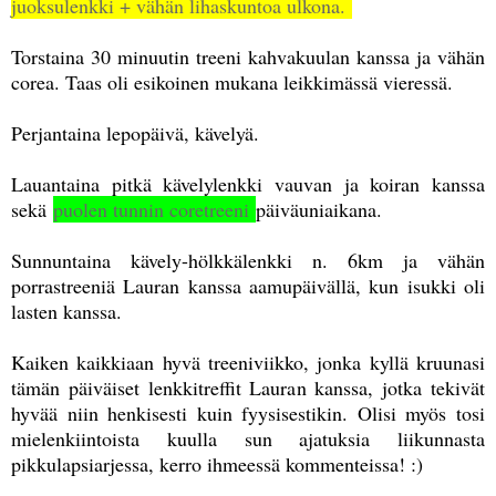
juoksulenkki + vähän lihaskuntoa ulkona.
Torstaina 30 minuutin treeni kahvakuulan kanssa ja vähän
corea. Taas oli esikoinen mukana leikkimässä vieressä.
Perjantaina lepopäivä, kävelyä.
Lauantaina pitkä kävelylenkki vauvan ja koiran kanssa
sekä
puolen tunnin coretreeni
päiväuniaikana.
Sunnuntaina kävely-hölkkälenkki n. 6km ja vähän
porrastreeniä Lauran kanssa aamupäivällä, kun isukki oli
lasten kanssa.
Kaiken kaikkiaan hyvä treeniviikko, jonka kyllä kruunasi
tämän päiväiset lenkkitreffit Lauran kanssa, jotka tekivät
hyvää niin henkisesti kuin fyysisestikin. Olisi myös tosi
mielenkiintoista kuulla sun ajatuksia liikunnasta
pikkulapsiarjessa, kerro ihmeessä kommenteissa! :)