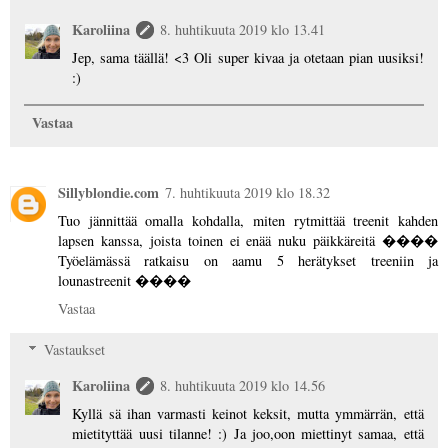
Karoliina
8. huhtikuuta 2019 klo 13.41
Jep, sama täällä! <3 Oli super kivaa ja otetaan pian uusiksi!
:)
Vastaa
Sillyblondie.com
7. huhtikuuta 2019 klo 18.32
Tuo jännittää omalla kohdalla, miten rytmittää treenit kahden
lapsen kanssa, joista toinen ei enää nuku päikkäreitä ����
Työelämässä ratkaisu on aamu 5 herätykset treeniin ja
lounastreenit ����
Vastaa
Vastaukset
Karoliina
8. huhtikuuta 2019 klo 14.56
Kyllä sä ihan varmasti keinot keksit, mutta ymmärrän, että
mietityttää uusi tilanne! :) Ja joo,oon miettinyt samaa, että