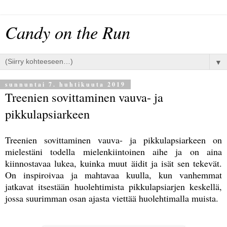
Candy on the Run
▼
sunnuntai 7. huhtikuuta 2019
Treenien sovittaminen vauva- ja
pikkulapsiarkeen
Treenien sovittaminen vauva- ja pikkulapsiarkeen on
mielestäni todella mielenkiintoinen aihe ja on aina
kiinnostavaa lukea, kuinka muut äidit ja isät sen tekevät.
On inspiroivaa ja mahtavaa kuulla, kun vanhemmat
jatkavat itsestään huolehtimista pikkulapsiarjen keskellä,
jossa suurimman osan ajasta viettää huolehtimalla muista.