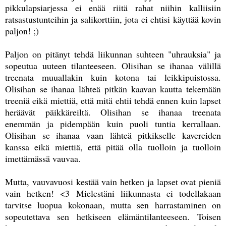
pikkulapsiarjessa ei enää riitä rahat niihin kalliisiin
ratsastustunteihin ja salikorttiin, jota ei ehtisi käyttää kovin
paljon! ;)
Paljon on pitänyt tehdä liikunnan suhteen "uhrauksia" ja
sopeutua uuteen tilanteeseen. Olisihan se ihanaa välillä
treenata muuallakin kuin kotona tai leikkipuistossa.
Olisihan se ihanaa lähteä pitkän kaavan kautta tekemään
treeniä eikä miettiä, että mitä ehtii tehdä ennen kuin lapset
heräävät päikkäreiltä. Olisihan se ihanaa treenata
enemmän ja pidempään kuin puoli tuntia kerrallaan.
Olisihan se ihanaa vaan lähteä pitkikselle kavereiden
kanssa eikä miettiä, että pitää olla tuolloin ja tuolloin
imettämässä vauvaa.
Mutta, vauvavuosi kestää vain hetken ja lapset ovat pieniä
vain hetken! <3 Mielestäni liikunnasta ei todellakaan
tarvitse luopua kokonaan, mutta sen harrastaminen on
sopeutettava sen hetkiseen elämäntilanteeseen.
Toisen