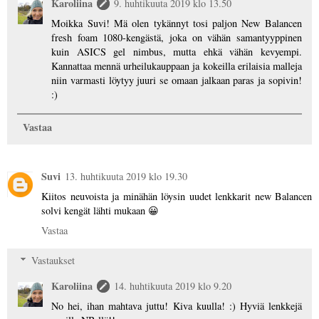
Karoliina
9. huhtikuuta 2019 klo 13.50
Moikka Suvi! Mä olen tykännyt tosi paljon New Balancen
fresh foam 1080-kengästä, joka on vähän samantyyppinen
kuin ASICS gel nimbus, mutta ehkä vähän kevyempi.
Kannattaa mennä urheilukauppaan ja kokeilla erilaisia malleja
niin varmasti löytyy juuri se omaan jalkaan paras ja sopivin!
:)
Vastaa
Suvi
13. huhtikuuta 2019 klo 19.30
Kiitos neuvoista ja minähän löysin uudet lenkkarit new Balancen
solvi kengät lähti mukaan 😀
Vastaa
Vastaukset
Karoliina
14. huhtikuuta 2019 klo 9.20
No hei, ihan mahtava juttu! Kiva kuulla! :) Hyviä lenkkejä