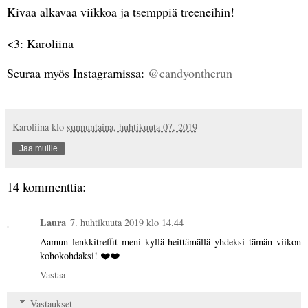
Kivaa alkavaa viikkoa ja tsemppiä treeneihin!
<3: Karoliina
Seuraa myös Instagramissa:
@candyontherun
Karoliina
klo
sunnuntaina, huhtikuuta 07, 2019
Jaa muille
14 kommenttia:
Laura
7. huhtikuuta 2019 klo 14.44
Aamun lenkkitreffit meni kyllä heittämällä yhdeksi tämän viikon
kohokohdaksi! ❤️❤️
Vastaa
Vastaukset