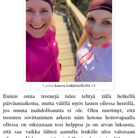
Lauran
kanssa lenkkitreffeillä <3
Eniten omia treenejä tulee tehtyä tällä hetkellä
päiväuniaikoina, mutta välillä myös lasten ollessa hereillä,
jos muuta mahdollisuutta ei ole. Olen miettinyt, että
treenien sovittaminen arkeen näin kotona hoitovapaalla
ollessa on oikeastaan tosi helppoa ja on aivan luksusta,
että saa vaikka lähteä aamulla lenkille ulos valoisaan