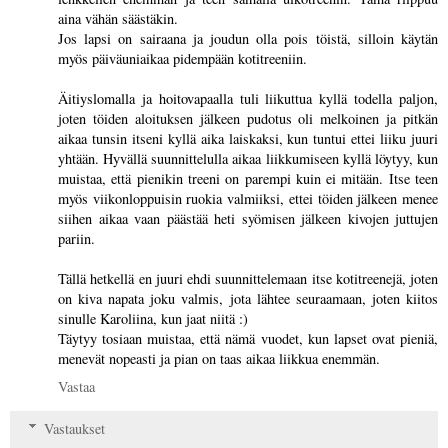
aina vähän säästäkin.
Jos lapsi on sairaana ja joudun olla pois töistä, silloin käytän
myös päiväuniaikaa pidempään kotitreeniin.
Äitiyslomalla ja hoitovapaalla tuli liikuttua kyllä todella paljon,
joten töiden aloituksen jälkeen pudotus oli melkoinen ja pitkän
aikaa tunsin itseni kyllä aika laiskaksi, kun tuntui ettei liiku juuri
yhtään. Hyvällä suunnittelulla aikaa liikkumiseen kyllä löytyy, kun
muistaa, että pienikin treeni on parempi kuin ei mitään. Itse teen
myös viikonloppuisin ruokia valmiiksi, ettei töiden jälkeen menee
siihen aikaa vaan päästää heti syömisen jälkeen kivojen juttujen
pariin.
Tällä hetkellä en juuri ehdi suunnittelemaan itse kotitreenejä, joten
on kiva napata joku valmis, jota lähtee seuraamaan, joten kiitos
sinulle Karoliina, kun jaat niitä :)
Täytyy tosiaan muistaa, että nämä vuodet, kun lapset ovat pieniä,
menevät nopeasti ja pian on taas aikaa liikkua enemmän.
Vastaa
Vastaukset