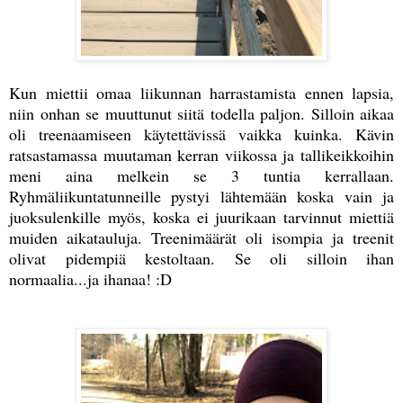
Kun miettii omaa liikunnan harrastamista ennen lapsia,
niin onhan se muuttunut siitä todella paljon. Silloin aikaa
oli treenaamiseen käytettävissä vaikka kuinka. Kävin
ratsastamassa muutaman kerran viikossa ja tallikeikkoihin
meni aina melkein se 3 tuntia kerrallaan.
Ryhmäliikuntatunneille pystyi lähtemään koska vain ja
juoksulenkille myös, koska ei juurikaan tarvinnut miettiä
muiden aikatauluja. Treenimäärät oli isompia ja treenit
olivat pidempiä kestoltaan. Se oli silloin ihan
normaalia...ja ihanaa! :D