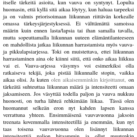
itselle tärkeitä asioita, kun vauva on syntynyt. Lopulta
huomasin, että kyllä sitä aikaa löytyy, kun haluaa tarpeeksi
ja on valmis priorisoimaan liikunnan riittävän korkealle
omassa tärkeysjärjestyksessä. Ei välttämättä samoissa
määrin kuin ennen lasta/lapsia tai ihan samalla tavalla,
mutta sopeuttamalla liikunnan uuteen elämäntilanteeseen
on mahdollista jatkaa liikunnan harrastamista myös vauva-
ja pikkulapsiarjessa. Toki on muistettava, ettei liikunnan
harrastaminen aina ole kiinni siitä, että onko aikaa liikkua
vai ei. Vauva-arjessa väsymys voi esimerkiksi olla
ratkaiseva tekijä, joka pistää liikunnalle stopin, vaikka
aikaa olisi. Ja kuten
olen aikaisemminkin kirjoittanut,
on
tärkeätä suhteuttaa liikunnan määrä ja intensiteetti omaan
jaksamiseen. Jos väsyttää todella paljon ja vauva nukkuu
huonosti, on turha lähteä rehkimään liikaa. Tässä olen
huomannut selkeän eron nyt kahden lapsen kanssa
verrattuna yhteen. Ensimmäisenä vauvavuonna jaksoin
treenata kovemmalla intensiteetillä ja enemmän, kun nyt
taas toisena vauvavuonna olen lisännyt liikunnan
intensiteettiä paljon hitaammin ja ollut muutenkin