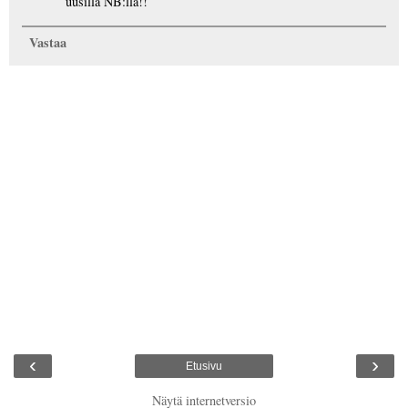
uusilla NB:llä!!
Vastaa
‹
›
Etusivu
Näytä internetversio