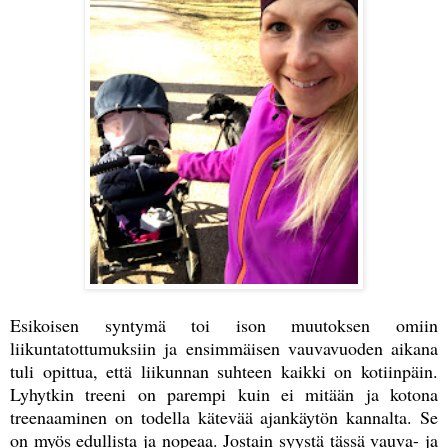
Esikoisen syntymä toi ison muutoksen omiin
liikuntatottumuksiin ja ensimmäisen vauvavuoden aikana
tuli opittua, että liikunnan suhteen kaikki on kotiinpäin.
Lyhytkin treeni on parempi kuin ei mitään ja kotona
treenaaminen on todella kätevää ajankäytön kannalta. Se
on myös edullista ja nopeaa. Jostain syystä tässä vauva- ja