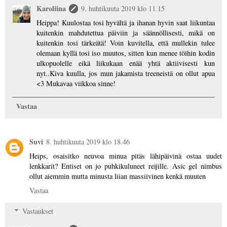
Karoliina
9. huhtikuuta 2019 klo 11.15
Heippa! Kuulostaa tosi hyvältä ja ihanan hyvin saat liikuntaa
kuitenkin mahdutettua päiviin ja säännöllisesti, mikä on
kuitenkin tosi tärkeätä! Voin kuvitella, että mullekin tulee
olemaan kyllä tosi iso muutos, sitten kun menee töihin kodin
ulkopuolelle eikä liikukaan enää yhtä aktiivisesti kun
nyt..Kiva kuulla, jos mun jakamista treeneistä on ollut apua
<3 Mukavaa viikkoa sinne!
Vastaa
Suvi
8. huhtikuuta 2019 klo 18.46
Heips, osaisitko neuvoa minua pitäs lähipäivinä ostaa uudet
lenkkarit? Entiset on jo puhkikuluneet reijille. Asic gel nimbus
ollut aiemmin mutta minusta liian massiivinen kenkä muuten
Vastaa
Vastaukset