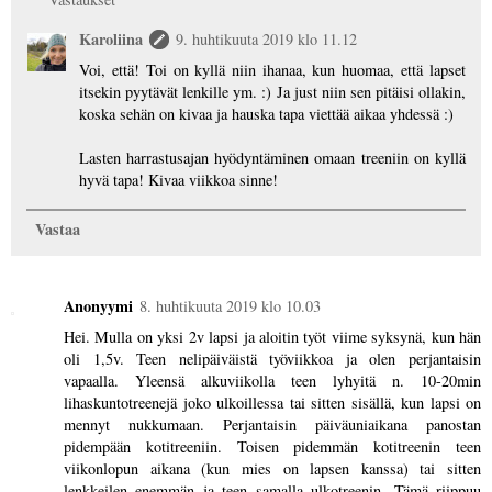
Karoliina
9. huhtikuuta 2019 klo 11.12
Voi, että! Toi on kyllä niin ihanaa, kun huomaa, että lapset
itsekin pyytävät lenkille ym. :) Ja just niin sen pitäisi ollakin,
koska sehän on kivaa ja hauska tapa viettää aikaa yhdessä :)
Lasten harrastusajan hyödyntäminen omaan treeniin on kyllä
hyvä tapa! Kivaa viikkoa sinne!
Vastaa
Anonyymi
8. huhtikuuta 2019 klo 10.03
Hei. Mulla on yksi 2v lapsi ja aloitin työt viime syksynä, kun hän
oli 1,5v. Teen nelipäiväistä työviikkoa ja olen perjantaisin
vapaalla. Yleensä alkuviikolla teen lyhyitä n. 10-20min
lihaskuntotreenejä joko ulkoillessa tai sitten sisällä, kun lapsi on
mennyt nukkumaan. Perjantaisin päiväuniaikana panostan
pidempään kotitreeniin. Toisen pidemmän kotitreenin teen
viikonlopun aikana (kun mies on lapsen kanssa) tai sitten
lenkkeilen enemmän ja teen samalla ulkotreenin. Tämä riippuu